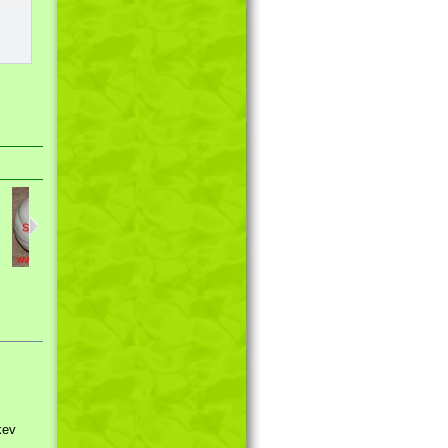
Tykev...
Levandule...
Lichořeřišni...
kev