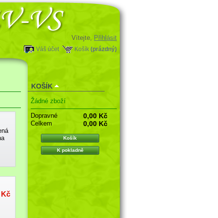
Vítejte,
Přihlásit
Váš účet
Košík
(prázdný)
KOŠÍK
Žádné zboží
Dopravné
0,00 Kč
Celkem
0,00 Kč
ená
na
Košík
K pokladně
 Kč