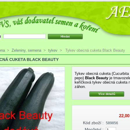
ena
>
Zeleniny, semena
>
tykev
>
Tykev obecná cuketa Black Beauty
CNÁ CUKETA BLACK BEAUTY
Tykev obecná cuketa (Cucurbita
pepo)
Black Beauty
je tmavozel
keříčková tykev obecná cuketa 
záhon.
Více detailů
22,00
Kód zboží :
589856
Množství :