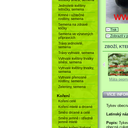
Jednoleté květiny
letničky, semena
Krmné i užitečné
rostliny, semena
Semena na zdravé
klíčky
Tisk
Semena ve výsevných
Zobrazit v p
přípravcích
Trávy jednoleté,
ZBOŽÍ, KT
semena
Trávy vytrvalé, semena
Vytrvalé květiny trvalky
směsi, semena
Vytrvalé květiny trvalky,
semena
Vytrvalé přenosné
Salát...
Tykev obecná...
Máta peprn
rostliny, semena
Zeleniny, semena
VÍCE INFO
Koření
Koření celé
Tykev obecn
Koření mleté a drcené
Směsi drcené a celé
Latinský ná
Směsi jemně i středně
jemně mleté
Popis:
Tykev
obecná cuke
Směsi koření Natural