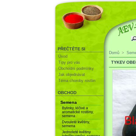
PŘEČTĚTE SI
Domů
>
Sem
Úvod
TYKEV OBE
Tipy pro vás
Obchodní podmínky
Jak objednávat
Téma choroby rostlin
OBCHOD
Semena
Bylinky, léčivé a
aromatické rostliny,
semena
Dvouleté květiny,
semena
Jednoleté květiny
letničky směsi, semena