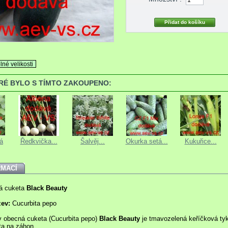
lné velikosti
ERÉ BYLO S TÍMTO ZAKOUPENO:
á
Ředkvička...
Šalvěj...
Okurka setá...
Kukuřice...
RMACÍ
á cuketa
Black Beauty
zev:
Cucurbita pepo
 obecná cuketa (Cucurbita pepo)
Black Beauty
je tmavozelená keříčková ty
ta na záhon.