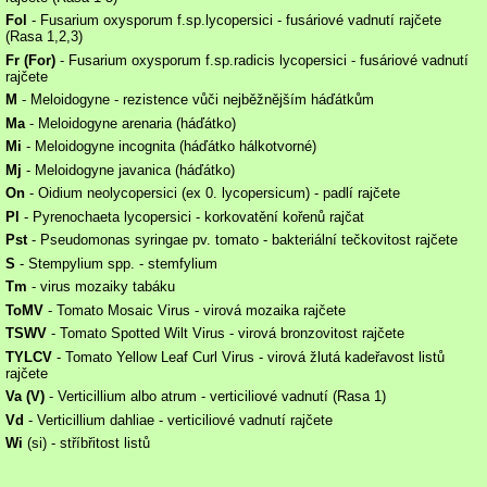
Fol
- Fusarium oxysporum f.sp.lycopersici - fusáriové vadnutí rajčete
(Rasa 1,2,3)
Fr (For)
- Fusarium oxysporum f.sp.radicis lycopersici - fusáriové vadnutí
rajčete
M
- Meloidogyne - rezistence vůči nejběžnějším háďátkům
Ma
- Meloidogyne arenaria (háďátko)
Mi
- Meloidogyne incognita (háďátko hálkotvorné)
Mj
- Meloidogyne javanica (háďátko)
On
- Oidium neolycopersici (ex 0. lycopersicum) - padlí rajčete
Pl
- Pyrenochaeta lycopersici - korkovatění kořenů rajčat
Pst
- Pseudomonas syringae pv. tomato - bakteriální tečkovitost rajčete
S
- Stempylium spp. - stemfylium
Tm
- virus mozaiky tabáku
ToMV
- Tomato Mosaic Virus - virová mozaika rajčete
TSWV
- Tomato Spotted Wilt Virus - virová bronzovitost rajčete
TYLCV
- Tomato Yellow Leaf Curl Virus - virová žlutá kadeřavost listů
rajčete
Va (V)
- Verticillium albo atrum - verticiliové vadnutí (Rasa 1)
Vd
- Verticillium dahliae - verticiliové vadnutí rajčete
Wi
(si) - stříbřitost listů