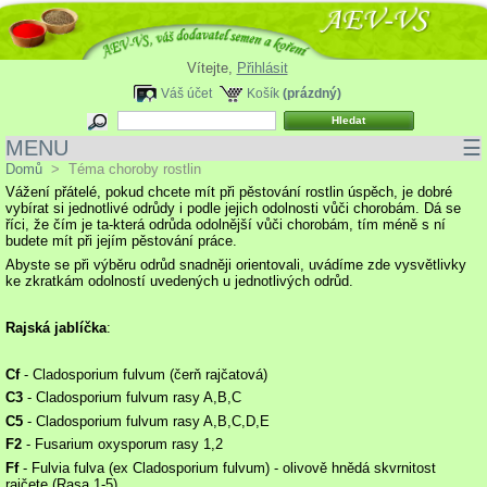
Vítejte,
Přihlásit
Váš účet
Košík
(prázdný)
MENU
☰
Domů
>
Téma choroby rostlin
Vážení přátelé, pokud chcete mít při pěstování rostlin úspěch, je dobré
vybírat si jednotlivé odrůdy i podle jejich odolnosti vůči chorobám. Dá se
říci, že čím je ta-která odrůda odolnější vůči chorobám, tím méně s ní
budete mít při jejím pěstování práce.
Abyste se při výběru odrůd snadněji orientovali, uvádíme zde vysvětlivky
ke zkratkám odolností uvedených u jednotlivých odrůd.
Rajská jablíčka
:
Cf
- Cladosporium fulvum (čerň rajčatová)
C3
- Cladosporium fulvum rasy A,B,C
C5
- Cladosporium fulvum rasy A,B,C,D,E
F2
- Fusarium oxysporum rasy 1,2
Ff
- Fulvia fulva (ex Cladosporium fulvum) - olivově hnědá skvrnitost
rajčete (Rasa 1-5)