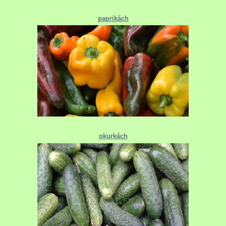
paprikách
okurkách