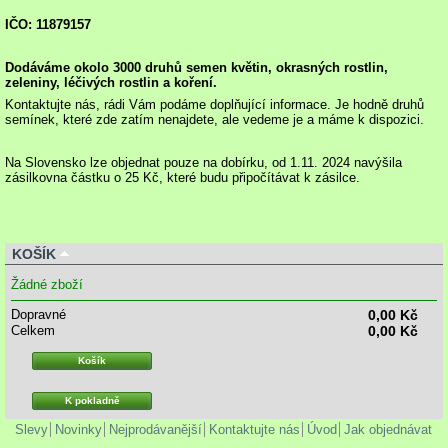
IČO: 11879157
Dodáváme okolo 3000 druhů semen květin, okrasných rostlin,
zeleniny, léčivých rostlin a koření.
Kontaktujte nás, rádi Vám podáme doplňující informace. Je hodně druhů
semínek, které zde zatím nenajdete, ale vedeme je a máme k dispozici.
Na Slovensko lze objednat pouze na dobírku, od 1.11. 2024 navýšila
zásilkovna částku o 25 Kč, které budu připočítávat k zásilce.
KOŠÍK
Žádné zboží
Dopravné
0,00 Kč
Celkem
0,00 Kč
Košík
K pokladně
Slevy
Novinky
Nejprodávanější
Kontaktujte nás
Úvod
Jak objednávat