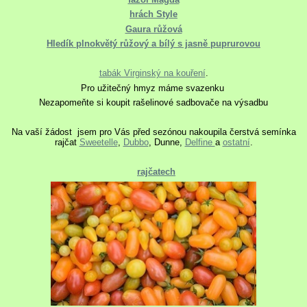
hrách Style
Gaura růžová
Hledík plnokvětý růžový a bílý s jasně puprurovou
tabák Virginský na kouření
.
Pro užitečný hmyz máme svazenku
Nezapomeňte si koupit rašelinové sadbovače na výsadbu
Na vaší žádost jsem pro Vás před sezónou nakoupila čerstvá semínka
rajčat
Sweetelle
,
Dubbo
, Dunne,
Delfine
a
ostatní
.
rajčatech