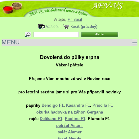
Vítejte,
Přihlásit
Váš účet
Košík
(prázdný)
MENU
☰
Dovolená do půlky srpna
Vážení přátele
Přejeme Vám mnoho zdraví v Novém roce
pro letošní sezónu jsme si pro Vás připravili novinky
papriky
Bendigo F1
,
Kasandra F1
,
Priscila F1
okurka hadovka na záhon Gergana
rajče
Delikano F1
,
Paoline F1
, Plumola F1
petržel Aston
salát Alamer
fazol Magda