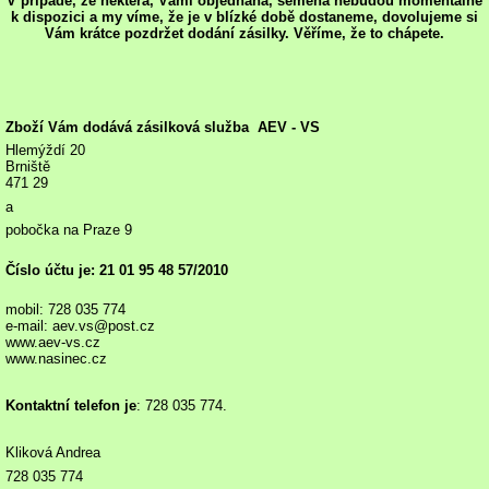
V případě, že některá, Vámi objednaná, semena nebudou momentálně
k dispozici a my víme, že je v blízké době dostaneme, dovolujeme si
Vám krátce pozdržet dodání zásilky. Věříme, že to chápete.
Zboží Vám dodává zásilková
služba
AEV - VS
Hlemýždí 20
Brniště
471 29
a
pobočka na Praze 9
Číslo účtu je: 21 01 95 48 57/2010
mobil: 728 035 774
e-mail: aev.vs@post.cz
www.aev-vs.cz
www.nasinec.cz
Kontaktní telefon
je
: 728 035 774.
Kliková Andrea
728 035 774