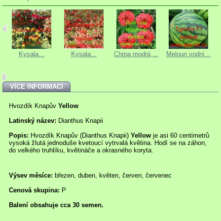
Kysala...
Kysala...
Chrpa modrá,...
Meloun vodní...
VÍCE INFORMACÍ
Hvozdík Knapův
Yellow
Latinský název:
Dianthus Knapii
Popis:
Hvozdík Knapův (Dianthus Knapii)
Yellow
je asi 60 centimetrů
vysoká žlutá jednoduše kvetoucí vytrvalá květina. Hodí se na záhon,
do velkého truhlíku, květináče a okrasného koryta.
Výsev měsíce:
březen, duben, květen, červen, červenec
Cenová skupina:
P
Balení obsahuje cca 30 semen.