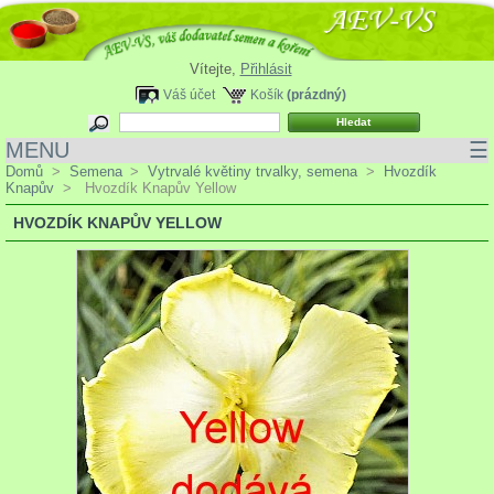
Vítejte,
Přihlásit
Váš účet
Košík
(prázdný)
MENU
☰
Domů
>
Semena
>
Vytrvalé květiny trvalky, semena
>
Hvozdík
Knapův
>
Hvozdík Knapův Yellow
HVOZDÍK KNAPŮV YELLOW