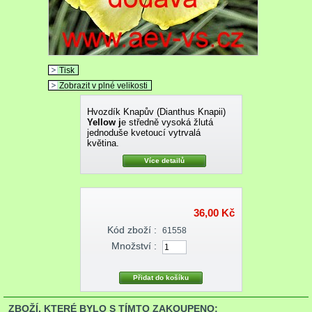
Tisk
Zobrazit v plné velikosti
Hvozdík Knapův (Dianthus Knapii)
Yellow j
e středně vysoká žlutá
jednoduše kvetoucí vytrvalá
květina.
Více detailů
36,00 Kč
Kód zboží :
61558
Množství :
ZBOŽÍ, KTERÉ BYLO S TÍMTO ZAKOUPENO: