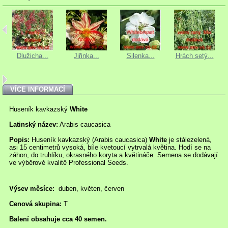
Dlužicha...
Jiřinka...
Silenka...
Hrách setý...
VÍCE INFORMACÍ
Huseník kavkazský
White
Latinský název:
Arabis caucasica
Popis:
Huseník kavkazský (Arabis caucasica)
White
je stálezelená,
asi 15 centimetrů vysoká, bíle kvetoucí vytrvalá květina. Hodí se na
záhon, do truhlíku, okrasného koryta a květináče. Semena se dodávají
ve výběrové kvalitě Professional Seeds.
Výsev měsíce:
duben, květen, červen
Cenová skupina:
T
Balení obsahuje cca 40 semen.