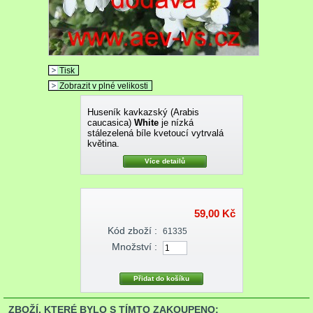
Tisk
Zobrazit v plné velikosti
Huseník kavkazský (Arabis
caucasica)
White
je nízká
stálezelená bíle kvetoucí vytrvalá
květina.
Více detailů
59,00 Kč
Kód zboží :
61335
Množství :
ZBOŽÍ, KTERÉ BYLO S TÍMTO ZAKOUPENO: