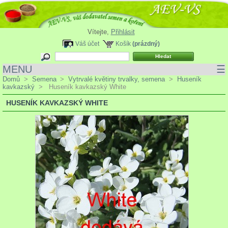
Vítejte,
Přihlásit
Váš účet
Košík
(prázdný)
MENU
☰
Domů
>
Semena
>
Vytrvalé květiny trvalky, semena
>
Huseník
kavkazský
>
Huseník kavkazský White
HUSENÍK KAVKAZSKÝ WHITE