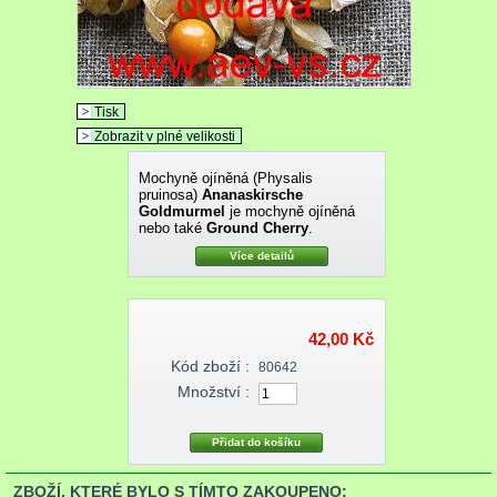
Tisk
Zobrazit v plné velikosti
Mochyně ojíněná (Physalis
pruinosa)
Ananaskirsche
Goldmurmel
je mochyně ojíněná
nebo také
Ground Cherry
.
Více detailů
42,00 Kč
Kód zboží :
80642
Množství :
ZBOŽÍ, KTERÉ BYLO S TÍMTO ZAKOUPENO: