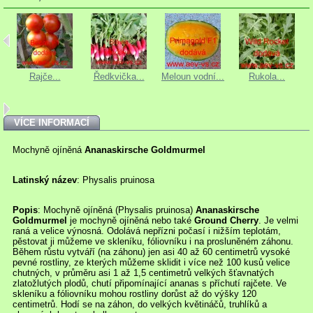
Rajče...
Ředkvička...
Meloun vodní...
Rukola...
T
VÍCE INFORMACÍ
Mochyně ojíněná
Ananaskirsche Goldmurmel
Latinský název
: Physalis pruinosa
Popis
: Mochyně ojíněná (Physalis pruinosa)
Ananaskirsche
Goldmurmel
je mochyně ojíněná nebo také
Ground Cherry
. Je velmi
raná a velice výnosná. Odolává nepřízni počasí i nižším teplotám,
pěstovat ji můžeme ve skleníku, fóliovníku i na prosluněném záhonu.
Během růstu vytváří (na záhonu) jen asi 40 až 60 centimetrů vysoké
pevné rostliny, ze kterých můžeme sklidit i více než 100 kusů velice
chutných, v průměru asi 1 až 1,5 centimetrů velkých šťavnatých
zlatožlutých plodů, chutí připomínající ananas s příchutí rajčete. Ve
skleníku a fóliovníku mohou rostliny dorůst až do výšky 120
centimetrů. Hodí se na záhon, do velkých květináčů, truhlíků a