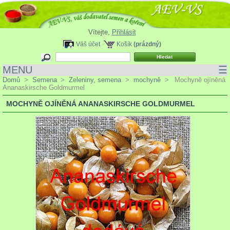
Vítejte,
Přihlásit
Váš účet
Košík
(prázdný)
MENU
☰
Domů
>
Semena
>
Zeleniny, semena
>
mochyně
>
Mochyně ojíněná
Ananaskirsche Goldmurmel
MOCHYNĚ OJÍNĚNÁ ANANASKIRSCHE GOLDMURMEL