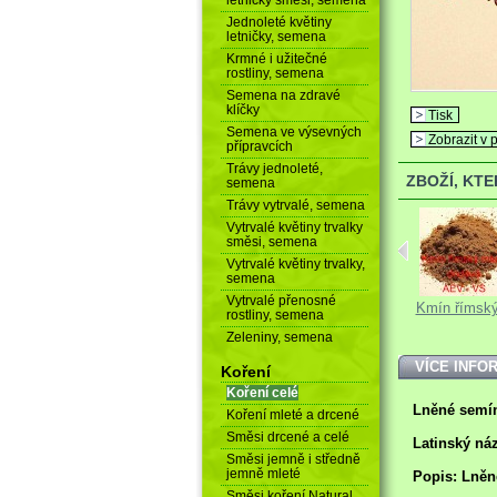
Jednoleté květiny
letničky, semena
Krmné i užitečné
rostliny, semena
Semena na zdravé
klíčky
Tisk
Semena ve výsevných
Zobrazit v p
přípravcích
Trávy jednoleté,
ZBOŽÍ, KT
semena
Trávy vytrvalé, semena
Vytrvalé květiny trvalky
směsi, semena
Vytrvalé květiny trvalky,
semena
Vytrvalé přenosné
Rozmarýn
Kardamon mletý
Kmín římský
rostliny, semena
řezaný
Zeleniny, semena
VÍCE INFO
Koření
Koření celé
Lněné semín
Koření mleté a drcené
Směsi drcené a celé
Latinský ná
Směsi jemně i středně
jemně mleté
Popis: Lněn
Směsi koření Natural