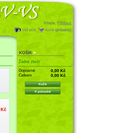
Vítejte,
Přihlásit
Váš účet
Košík
(prázdný)
KOŠÍK
Žádné zboží
Dopravné
0,00 Kč
Celkem
0,00 Kč
Košík
K pokladně
 Kč