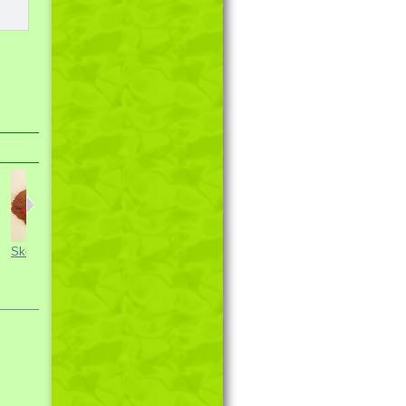
Skořice mletá
Hranolky
Kysala...