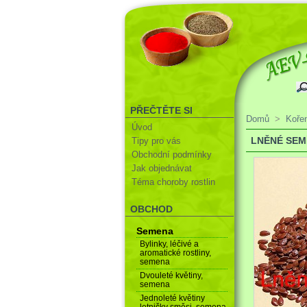
PŘEČTĚTE SI
Domů
>
Koře
Úvod
LNĚNÉ SEM
Tipy pro vás
Obchodní podmínky
Jak objednávat
Téma choroby rostlin
OBCHOD
Semena
Bylinky, léčivé a
aromatické rostliny,
semena
Dvouleté květiny,
semena
Jednoleté květiny
letničky směsi, semena