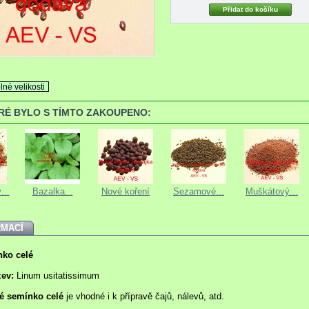
lné velikosti
ERÉ BYLO S TÍMTO ZAKOUPENO:
...
Bazalka...
Nové koření
Sezamové...
Muškátový...
RMACÍ
ko celé
zev:
Linum usitatissimum
é semínko celé
je vhodné i k přípravě čajů, nálevů, atd.