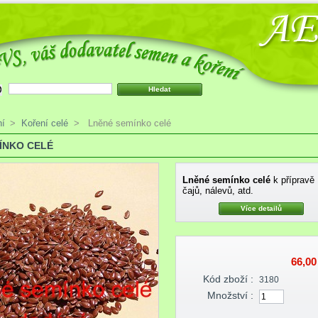
ní
>
Koření celé
>
Lněné semínko celé
ÍNKO CELÉ
Lněné semínko celé
k přípravě
čajů, nálevů, atd.
Více detailů
66,00
Kód zboží :
3180
Množství :