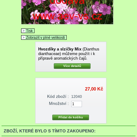
Tisk
Zobrazit v plné velikosti
Hvozdíky a slzičky
Mix
(Dianthus
dianthaceae) můžeme použít i k
přípravě aromatických čajů.
Více detailů
27,00 Kč
Kód zboží :
12040
Množství :
ZBOŽÍ, KTERÉ BYLO S TÍMTO ZAKOUPENO: