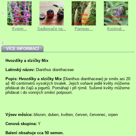
.
Kyprej...
Sadbovače na...
Pampas...
Kostival...
VÍCE INFORMACÍ
Hvozdíky a slzičky Mix
Latinský název:
Dianthus dianthaceae
Popis:
Hvozdíky a slzičky Mix
(Dianthus dianthaceae) je směs asi 20
až 40 centimetrů vysokých trvalek. Jejich voňavé jedlé květy můžeme
přidávat do čajů a jogurtů. Pomáhají i při rýmě. Sušené květy můžeme
přidávat i do vonných směsí potpourri.
Výsev měsíce:
březen, duben, květen, červen, červenec, srpen
Cenová skupina:
Y
Balení obsahuje cca 50 semen.