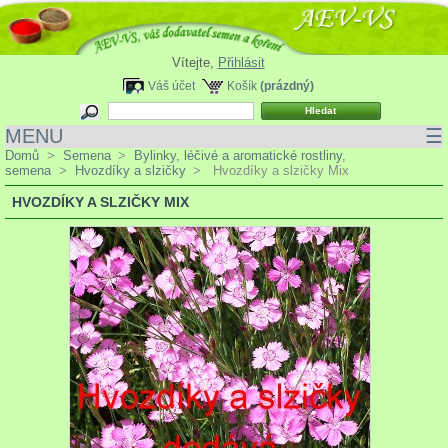
Vítejte,
Přihlásit
Váš účet
Košík
(prázdný)
MENU
☰
Domů
>
Semena
>
Bylinky, léčivé a aromatické rostliny,
semena
>
Hvozdíky a slzičky
>
Hvozdíky a slzičky Mix
HVOZDÍKY A SLZIČKY MIX