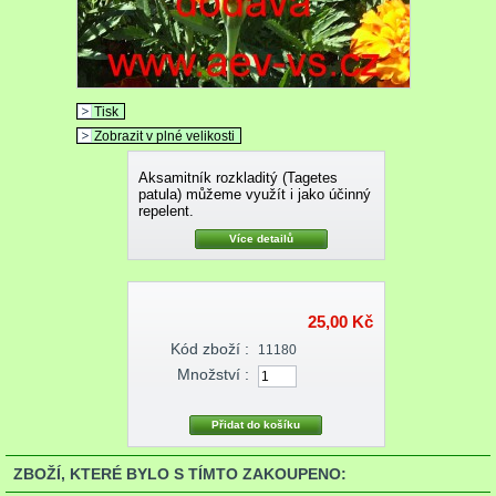
Tisk
Zobrazit v plné velikosti
Aksamitník rozkladitý (Tagetes
patula) můžeme využít i jako účinný
repelent.
Více detailů
25,00 Kč
Kód zboží :
11180
Množství :
ZBOŽÍ, KTERÉ BYLO S TÍMTO ZAKOUPENO: