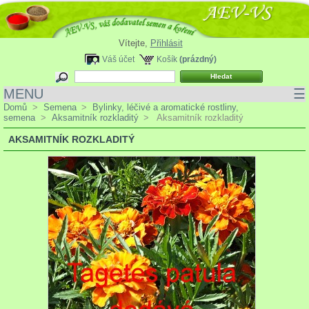
Vítejte,
Přihlásit
Váš účet
Košík
(prázdný)
MENU
☰
Domů
>
Semena
>
Bylinky, léčivé a aromatické rostliny,
semena
>
Aksamitník rozkladitý
>
Aksamitník rozkladitý
AKSAMITNÍK ROZKLADITÝ