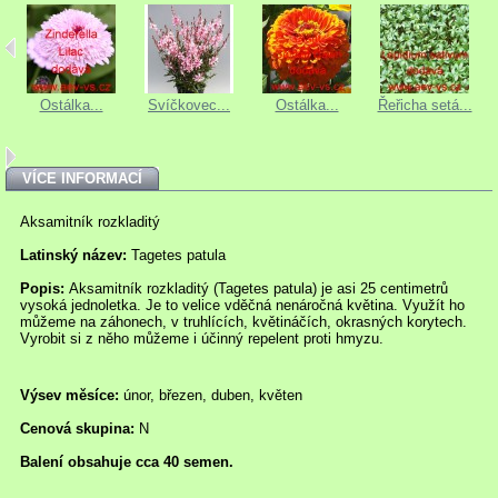
Ostálka...
Svíčkovec...
Ostálka...
Řeřicha setá...
VÍCE INFORMACÍ
Aksamitník rozkladitý
Latinský název:
Tagetes patula
Popis:
Aksamitník rozkladitý (Tagetes patula) je asi 25 centimetrů
vysoká jednoletka. Je to velice vděčná nenáročná květina. Využít ho
můžeme na záhonech, v truhlících, květináčích, okrasných korytech.
Vyrobit si z něho můžeme i účinný repelent proti hmyzu.
Výsev měsíce:
únor, březen, duben, květen
Cenová skupina:
N
Balení obsahuje cca 40 semen.