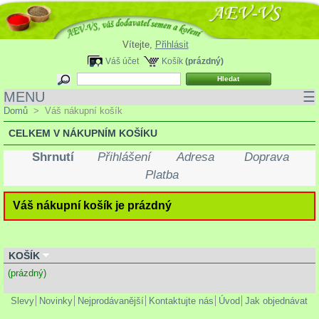
Vítejte,
Přihlásit
Váš účet
Košík
(prázdný)
MENU
☰
Domů
>
Váš nákupní košík
CELKEM V NÁKUPNÍM KOŠÍKU
Shrnutí
Přihlášení
Adresa
Doprava
Platba
Váš nákupní košík je prázdný
KOŠÍK
(prázdný)
Slevy
Novinky
Nejprodávanější
Kontaktujte nás
Úvod
Jak objednávat